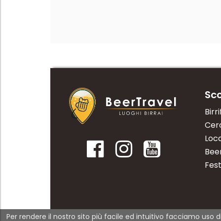
Sco
Birri
Cerc
Loca
Bee
Fest
Per rendere il nostro sito più facile ed intuitivo facciamo uso d