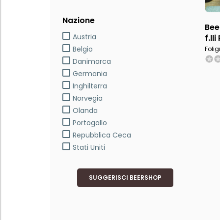
Nazione
Bee
Austria
f.ll
Belgio
Folig
Danimarca
Germania
Inghilterra
Norvegia
Olanda
Portogallo
Repubblica Ceca
Stati Uniti
SUGGERISCI BEERSHOP