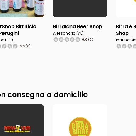
rShop Birrificio
Birraland Beer Shop
Birra e 
i Perugini
Shop
Alessandria (AL)
no (PG)
0.0
(0)
Induno Olo
0.0
(0)
n consegna a domicilio