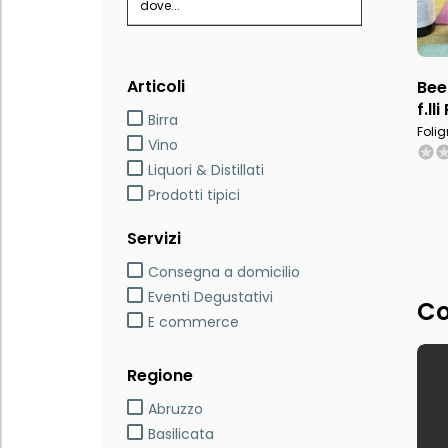
dove...
Articoli
Bee
f.ll
Birra
Folig
Vino
Liquori & Distillati
Prodotti tipici
Servizi
Consegna a domicilio
Eventi Degustativi
Co
E commerce
Regione
Abruzzo
Basilicata