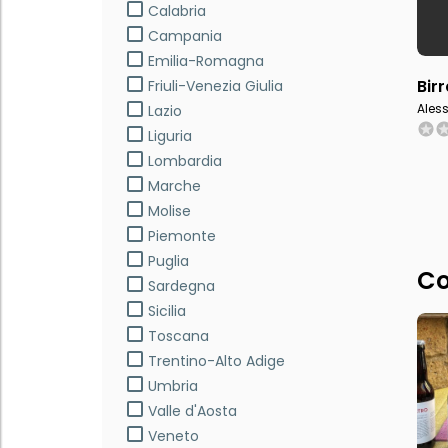
Calabria
Campania
Emilia-Romagna
Bir
Friuli-Venezia Giulia
Ales
Lazio
Liguria
Lombardia
Marche
Molise
Piemonte
Puglia
Co
Sardegna
Sicilia
Toscana
Trentino-Alto Adige
Umbria
Valle d'Aosta
Veneto