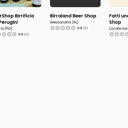
rShop Birrificio
Birraland Beer Shop
Fatti un
i Perugini
Shop
Alessandria (AL)
no (PG)
0.0
(0)
Locate Var
0.0
(0)