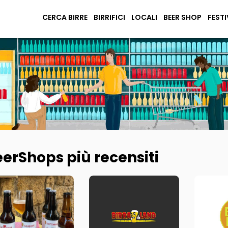
CERCA BIRRE
BIRRIFICI
LOCALI
BEER SHOP
FESTI
erShops più recensiti