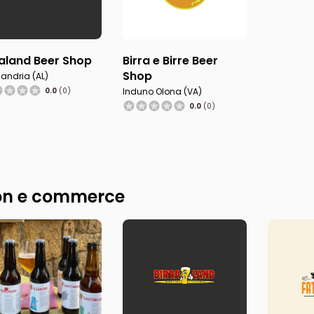
raland Beer Shop
Birra e Birre Beer
Shop
sandria (AL)
0.0
(0)
Induno Olona (VA)
0.0
(0)
n e commerce