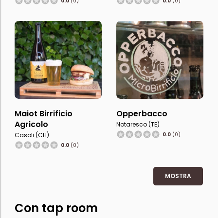
0.0
(0)
0.0
(0)
Maiot Birrificio
Opperbacco
Agricolo
Notaresco (TE)
Casoli (CH)
0.0
(0)
0.0
(0)
MOSTRA
Con tap room