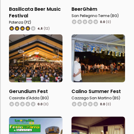
Basilicata Beer Music
BeerGhèm
Festival
San Pellegrino Terme (BG)
Potenza (PZ)
0.0
(0)
4,6
(12)
Gerundium Fest
Calino Summer Fest
Casirate d'Adda (BG)
Cazzago San Martino (BS)
0.0
(0)
0.0
(0)