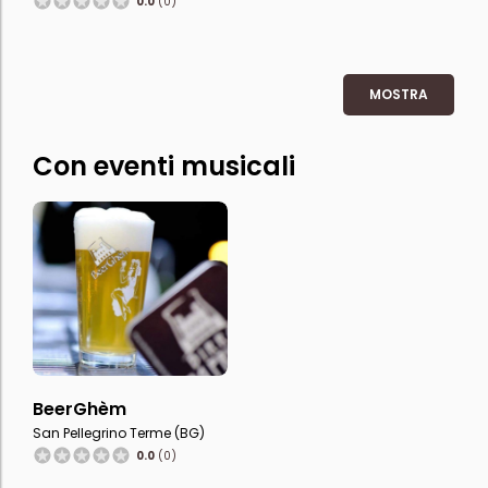
0.0
(0)
MOSTRA
Con eventi musicali
BeerGhèm
San Pellegrino Terme (BG)
0.0
(0)