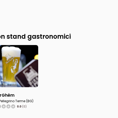
n stand gastronomici
erGhèm
Pellegrino Terme (BG)
0.0
(0)