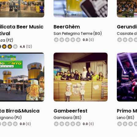
ilicata Beer Music
BeerGhèm
Gerundi
tival
San Pellegrino Terme (BG)
Casirate d
za (PZ)
0.0
(0)
4,6
(12)
ta Birra&Musica
Gambeerfest
Primo M
ignano (PU)
Gambara (BS)
Leno (BS)
0.0
(0)
0.0
(0)