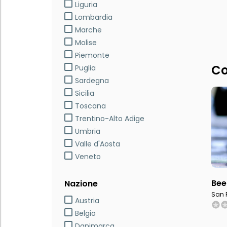
Liguria
Lombardia
Marche
Molise
Piemonte
Co
Puglia
Sardegna
Sicilia
Toscana
Trentino-Alto Adige
Umbria
Valle d'Aosta
Veneto
Be
Nazione
San 
Austria
Belgio
Danimarca