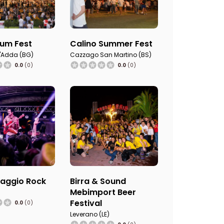
um Fest
Calino Summer Fest
'Adda (BG)
Cazzago San Martino (BS)
0.0
(0)
0.0
(0)
aggio Rock
Birra & Sound
Mebimport Beer
Festival
0.0
(0)
Leverano (LE)