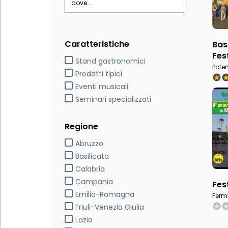
dove...
Caratteristiche
Bas
Fes
Stand gastronomici
Poten
Prodotti tipici
Eventi musicali
Seminari specializzati
Regione
Abruzzo
Basilicata
Calabria
Campania
Fes
Emilia-Romagna
Ferm
Friuli-Venezia Giulia
Lazio