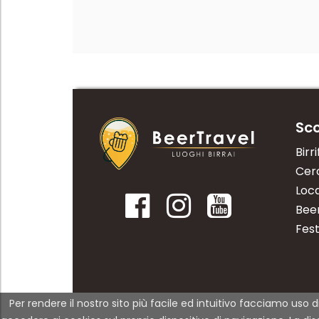
Sco
Birri
Cerc
Loca
Bee
Fest
Per rendere il nostro sito più facile ed intuitivo facciamo uso d