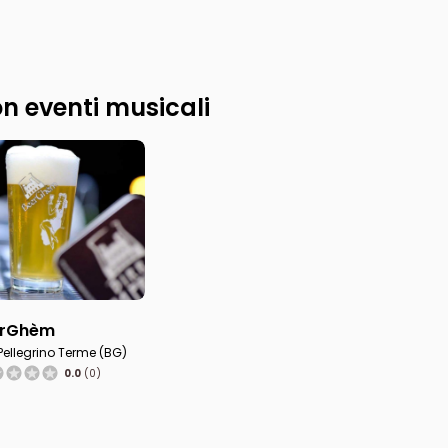
n eventi musicali
erGhèm
Pellegrino Terme (BG)
0.0
(0)