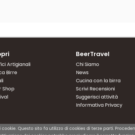
pri
BeerTravel
fici Artigianali
Chi Siamo
a Birre
News
li
Cucina con la birra
r Shop
Scrivi Recensioni
ival
Suggerisci attività
Informativa Privacy
i cookie. Questo sito fa utilizzo di cookies di terze parti. Proce
© Copyright 2021 | 01Rabbit | All Rights Reserved