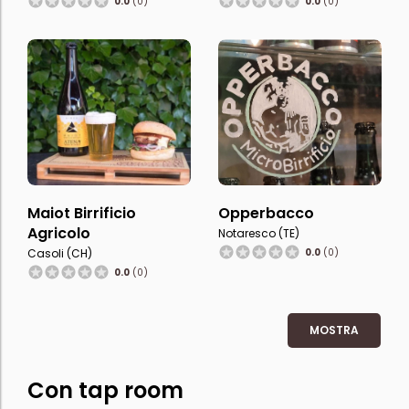
0.0
(0)
0.0
(0)
Maiot Birrificio
Opperbacco
Agricolo
Notaresco (TE)
Casoli (CH)
0.0
(0)
0.0
(0)
MOSTRA
Con tap room