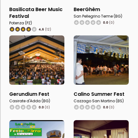
Basilicata Beer Music
BeerGhèm
Festival
San Pellegrino Terme (BG)
Potenza (PZ)
0.0
(0)
4,6
(12)
Gerundium Fest
Calino Summer Fest
Casirate d'Adda (BG)
Cazzago San Martino (BS)
0.0
(0)
0.0
(0)