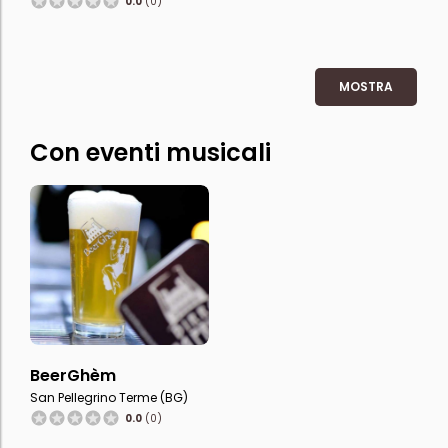
0.0
(0)
MOSTRA
Con eventi musicali
BeerGhèm
San Pellegrino Terme (BG)
0.0
(0)