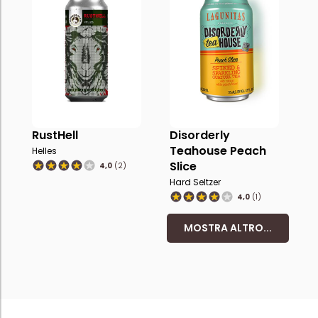
RustHell
Disorderly
Teahouse Peach
Helles
Slice
4,0
(2)
Hard Seltzer
4,0
(1)
MOSTRA ALTRO...