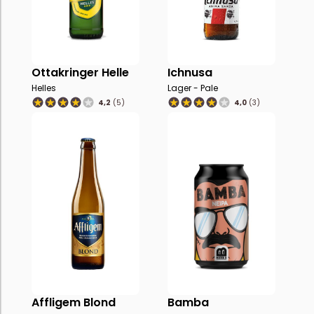
Ottakringer Helle
Ichnusa
Helles
Lager - Pale
4,2
(5)
4,0
(3)
Affligem Blond
Bamba