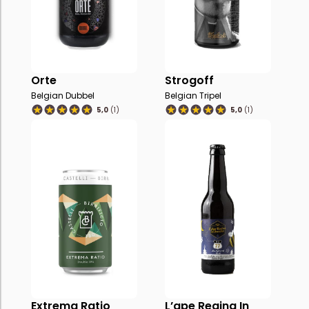
Orte
Strogoff
Belgian Dubbel
Belgian Tripel
5,0
(1)
5,0
(1)
Extrema Ratio
L’ape Regina In