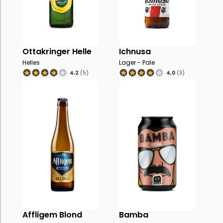
Ottakringer Helle
Ichnusa
Helles
Lager - Pale
4,2
(5)
4,0
(3)
Affligem Blond
Bamba