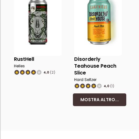
RustHell
Disorderly
Teahouse Peach
Helles
Slice
4,0
(2)
Hard Seltzer
4,0
(1)
MOSTRA ALTRO...