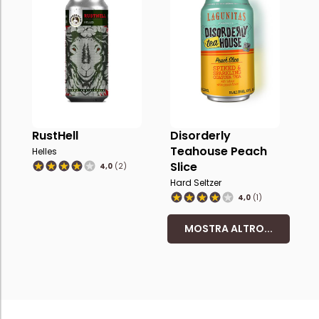
RustHell
Disorderly
Teahouse Peach
Helles
Slice
4,0
(2)
Hard Seltzer
4,0
(1)
MOSTRA ALTRO...