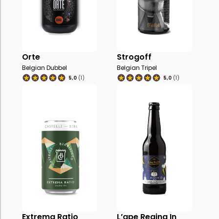
Orte
Strogoff
Belgian Dubbel
Belgian Tripel
5,0
(1)
5,0
(1)
Extrema Ratio
L’ape Regina In