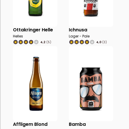
Ottakringer Helle
Ichnusa
Helles
Lager - Pale
4,2
(5)
4,0
(3)
Affligem Blond
Bamba