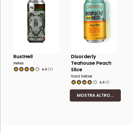
RustHell
Disorderly
Teahouse Peach
Helles
Slice
4,0
(2)
Hard Seltzer
4,0
(1)
MOSTRA ALTRO...