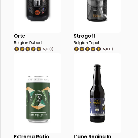
Orte
Strogoff
Belgian Dubbel
Belgian Tripel
5,0
(1)
5,0
(1)
Extrema Ratio
L’ape Regina In