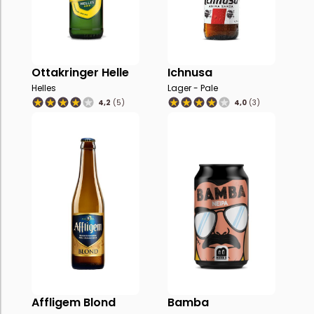
Ottakringer Helle
Ichnusa
Helles
Lager - Pale
4,2
(5)
4,0
(3)
Affligem Blond
Bamba