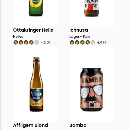
Ottakringer Helle
Ichnusa
Helles
Lager - Pale
4,2
(5)
4,0
(3)
Affligem Blond
Bamba