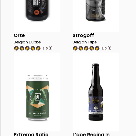
Orte
Strogoff
Belgian Dubbel
Belgian Tripel
5,0
(1)
5,0
(1)
Extrema Ratio
L’ape Regina In