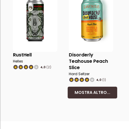
RustHell
Disorderly
Teahouse Peach
Helles
Slice
4,0
(2)
Hard Seltzer
4,0
(1)
MOSTRA ALTRO...