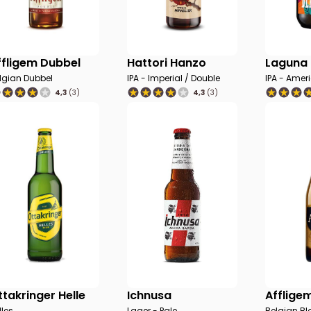
ffligem Dubbel
Hattori Hanzo
Laguna
lgian Dubbel
IPA - Imperial / Double
IPA - Amer
4,3
(3)
4,3
(3)
ttakringer Helle
Ichnusa
Afflige
lles
Lager - Pale
Belgian Bl