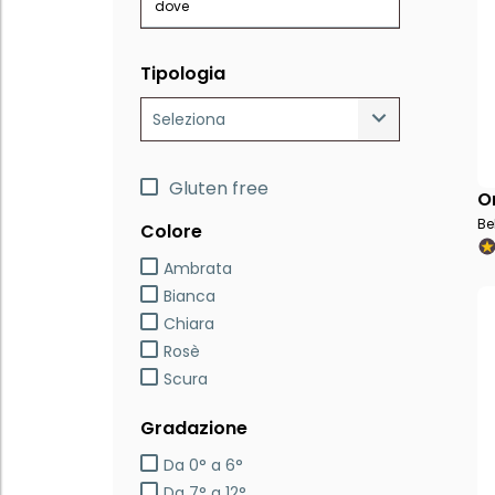
dove
Tipologia
Seleziona
Gluten free
O
Be
Colore
Ambrata
Bianca
Chiara
Rosè
Scura
Gradazione
Da 0° a 6°
Da 7° a 12°