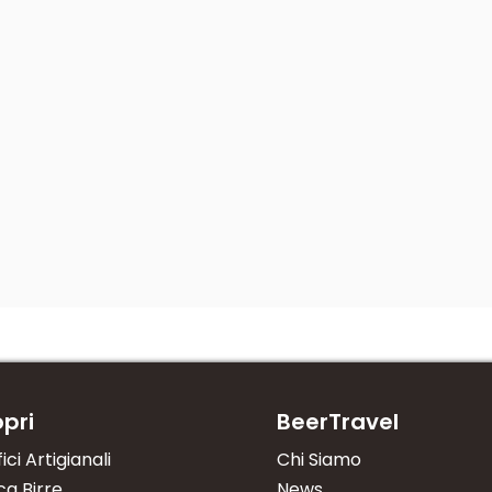
pri
BeerTravel
fici Artigianali
Chi Siamo
a Birre
News