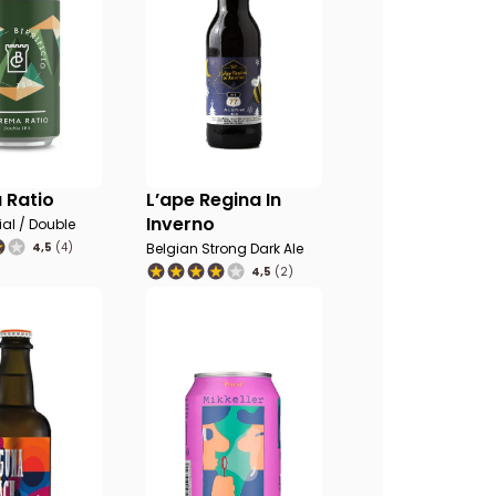
 Ratio
L’ape Regina In
Inverno
ial / Double
4,5
(4)
Belgian Strong Dark Ale
4,5
(2)