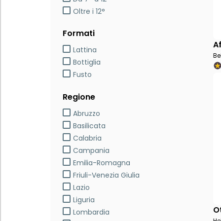
Oltre i 12°
Formati
A
Lattina
Be
Bottiglia
Fusto
Regione
Abruzzo
Basilicata
Calabria
Campania
Emilia-Romagna
Friuli-Venezia Giulia
Lazio
Liguria
O
Lombardia
He