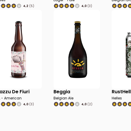
4,2
(5)
4,0
(3)
azzu De Fiuri
Beggia
RustHell
A - American
Belgian Ale
Helles
4,0
(3)
4,0
(2)