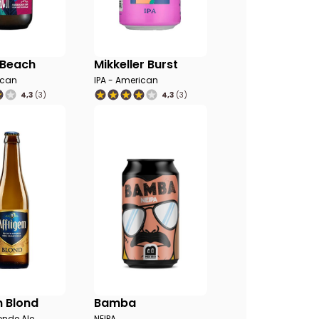
 Beach
Mikkeller Burst
ican
IPA - American
4,3
(3)
4,3
(3)
m Blond
Bamba
onde Ale
NEIPA