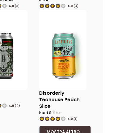
4,0
(3)
4,0
(3)
Disorderly
Teahouse Peach
Slice
4,0
(2)
Hard Seltzer
4,0
(1)
MOSTRA ALTRO...