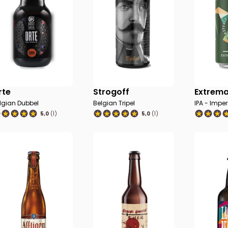
rte
Strogoff
Extrema
lgian Dubbel
Belgian Tripel
IPA - Imper
5,0
(1)
5,0
(1)