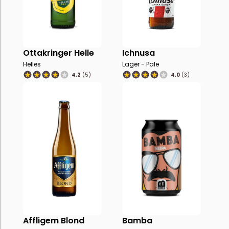
Ottakringer Helle
Ichnusa
Helles
Lager - Pale
4,2
(5)
4,0
(3)
Affligem Blond
Bamba