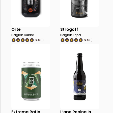
Orte
Strogoff
Belgian Dubbel
Belgian Tripel
5,0
(1)
5,0
(1)
Extrema Ratio
L’ape Regina In