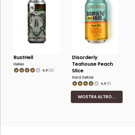
RustHell
Disorderly
Teahouse Peach
Helles
Slice
4,0
(2)
Hard Seltzer
4,0
(1)
MOSTRA ALTRO...