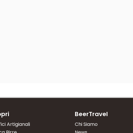
pri
BeerTravel
fici Artigianali
Chi Siamo
a Birre
News