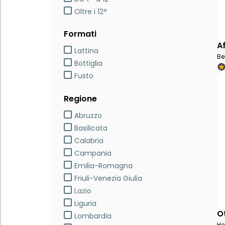
Oltre i 12°
Formati
A
Lattina
Be
Bottiglia
Fusto
Regione
Abruzzo
Basilicata
Calabria
Campania
Emilia-Romagna
Friuli-Venezia Giulia
Lazio
Liguria
O
Lombardia
He