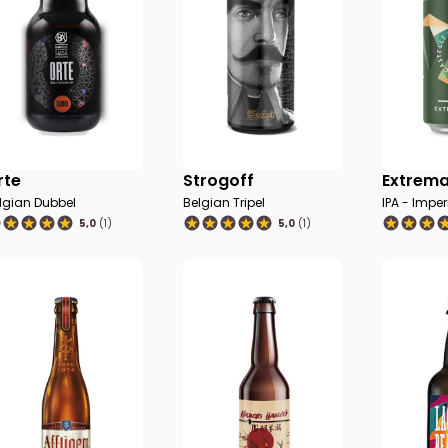
rte
Strogoff
Extrema
lgian Dubbel
Belgian Tripel
IPA - Imper
5,0
(1)
5,0
(1)