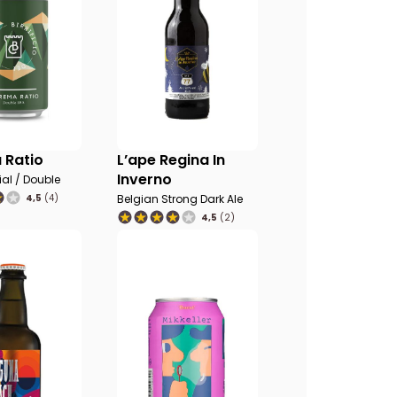
 Ratio
L’ape Regina In
Inverno
ial / Double
4,5
(4)
Belgian Strong Dark Ale
4,5
(2)