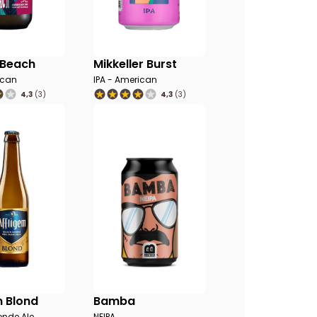
 Beach
Mikkeller Burst
ican
IPA - American
4,3
(3)
4,3
(3)
m Blond
Bamba
onde Ale
NEIPA