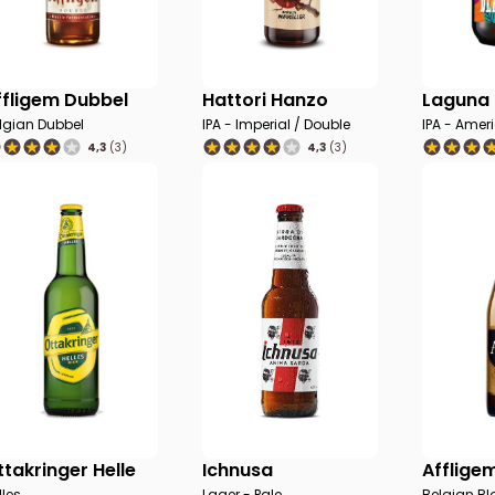
ffligem Dubbel
Hattori Hanzo
Laguna
lgian Dubbel
IPA - Imperial / Double
IPA - Amer
4,3
(3)
4,3
(3)
ttakringer Helle
Ichnusa
Afflige
lles
Lager - Pale
Belgian Bl