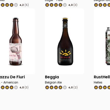
4,2
(5)
4,0
(3)
azzu De Fiuri
Beggia
RustHell
A - American
Belgian Ale
Helles
4,0
(3)
4,0
(2)