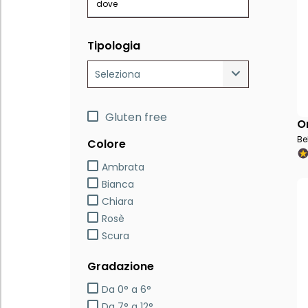
dove
Tipologia
Seleziona
Gluten free
O
Be
Colore
Ambrata
Bianca
Chiara
Rosè
Scura
Gradazione
Da 0° a 6°
Da 7° a 12°