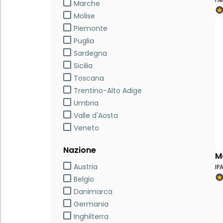
Marche
Molise
Piemonte
Puglia
Sardegna
Sicilia
Toscana
Trentino-Alto Adige
Umbria
Valle d'Aosta
Veneto
Nazione
M
Austria
IP
Belgio
Danimarca
Germania
Inghilterra