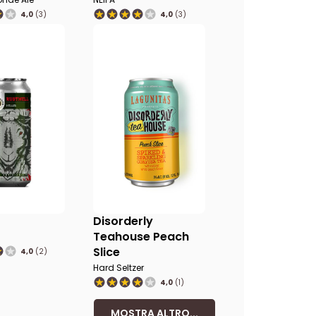
4,0
(3)
4,0
(3)
Disorderly
Teahouse Peach
Slice
4,0
(2)
Hard Seltzer
4,0
(1)
MOSTRA ALTRO...