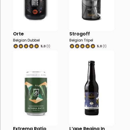
Orte
Strogoff
Belgian Dubbel
Belgian Tripel
5,0
(1)
5,0
(1)
Extrema Ratio
L’ape Regina In