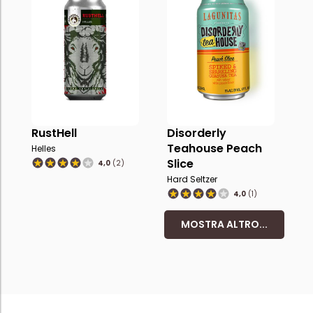
RustHell
Disorderly
Teahouse Peach
Helles
Slice
4,0
(2)
Hard Seltzer
4,0
(1)
MOSTRA ALTRO...