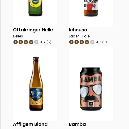
Ottakringer Helle
Ichnusa
Helles
Lager - Pale
4,2
(5)
4,0
(3)
Affligem Blond
Bamba