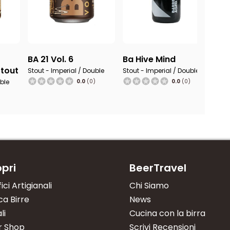
BA 21 Vol. 6
Ba Hive Mind
BA
Stout
Am
Stout - Imperial / Double
Stout - Imperial / Double
uble
0.0
(0)
0.0
(0)
Stou
)
pri
BeerTravel
fici Artigianali
Chi Siamo
a Birre
News
li
Cucina con la birra
r Shop
Scrivi Recensioni