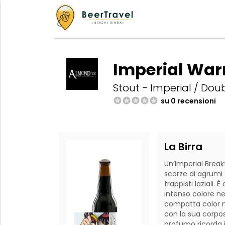
Imperial Warr
Stout - Imperial / Doub
su 0 recensioni
La Birra
Un’Imperial Break
scorze di agrumi 
trappisti laziali. 
intenso colore n
compatta color n
con la sua corposi
profumo ricorda i