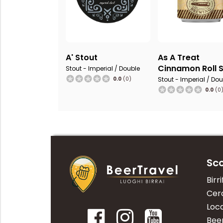
A' Stout
As A Treat
Cinnamon Roll 
Stout - Imperial / Double
0.0
(0)
Stout - Imperial / Do
0.0
(0
Sco
Birri
Cerc
Loca
Bee