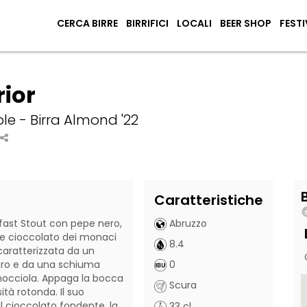
CERCA BIRRE
BIRRIFICI
LOCALI
BEER SHOP
FESTI
ior
le - Birra Almond '22
Caratteristiche
fast Stout con pepe nero, 
Abruzzo
e cioccolato dei monaci 
8.4
È caratterizzata da un 
ero e da una schiuma 
0
occiola. Appaga la bocca 
Scura
tà rotonda. Il suo 
l cioccolato fondente, la 
33 cl.