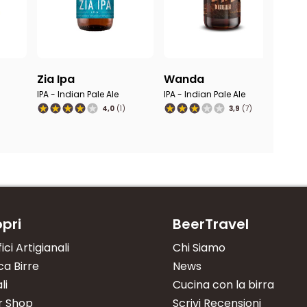
Zia Ipa
Wanda
M
IPA - Indian Pale Ale
IPA - Indian Pale Ale
IPA 
4,0
(1)
3,9
(7)
pri
BeerTravel
fici Artigianali
Chi Siamo
a Birre
News
li
Cucina con la birra
r Shop
Scrivi Recensioni