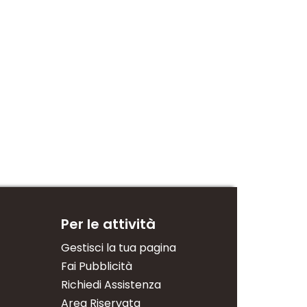
amma
AAIPA
AcCia
- Indian Pale Ale
IPA - Indian Pale Ale
IPA - Indian Pale 
3,0
(1)
0.0
(0)
0
Per le attività
Gestisci la tua pagina
Fai Pubblicità
Richiedi Assistenza
Area Riservata