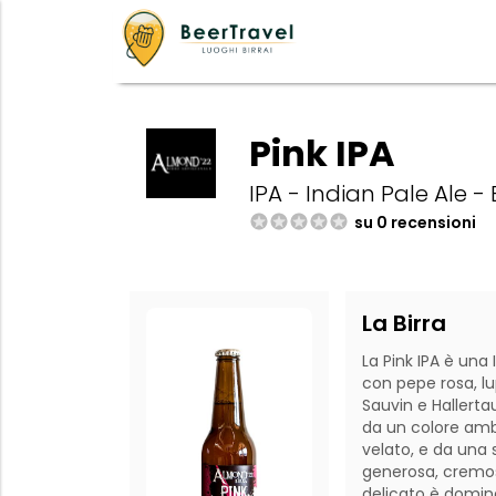
Pink IPA
IPA - Indian Pale Ale -
su 0 recensioni
La Birra
La Pink IPA è una 
con pepe rosa, lu
Sauvin e Hallertau
da un colore amb
velato, e da una 
generosa, cremos
delicato è domina