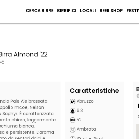
CERCA BIRRE
BIRRIFICI
LOCALI
BEER SHOP
FESTI
 Birra Almond '22
Caratteristiche
India Pale Ale brassata 
Abruzzo
ppoli Simcoe, Nelson 
6.3
 Saphyr. È caratterizzata 
rato chiaro, leggermente 
52
schiuma bianca, 
Ambrata
a e persistente. L’aroma 
to da sentori dolci e 
33 cl. - 75 cl.