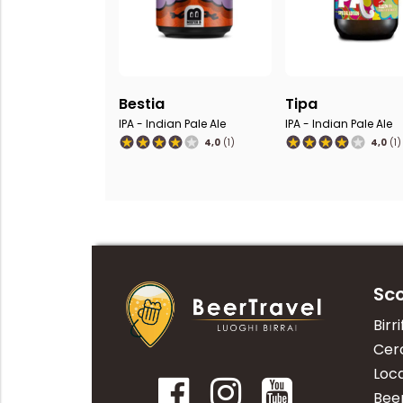
Bestia
Tipa
IPA - Indian Pale Ale
IPA - Indian Pale Ale
4,0
(1)
4,0
(1)
Sco
Birri
Cerc
Loca
Bee