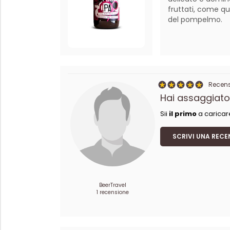
fruttati, come que
del pompelmo.
Recensi
Hai assaggiato
Sii
il primo
a caricar
SCRIVI UNA RECE
BeerTravel
1 recensione