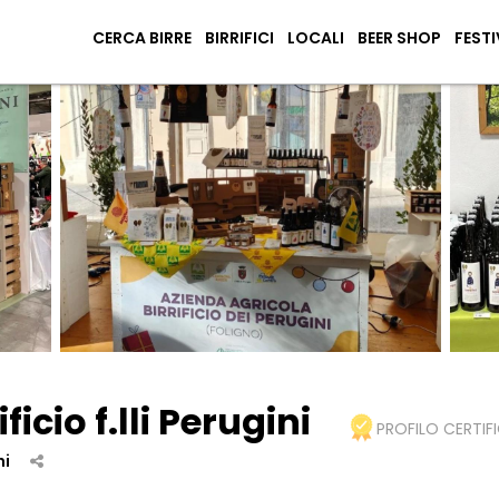
CERCA BIRRE
BIRRIFICI
LOCALI
BEER SHOP
FESTI
icio f.lli Perugini
PROFILO CERTIF
ni