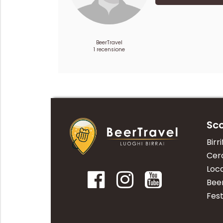
BeerTravel
1 recensione
Sco
Birri
Cerc
Loca
Bee
Fest