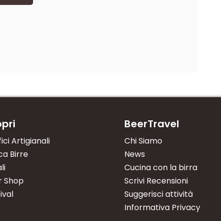
pri
BeerTravel
fici Artigianali
Chi Siamo
a Birre
News
li
Cucina con la birra
r Shop
Scrivi Recensioni
ival
Suggerisci attività
Informativa Privacy