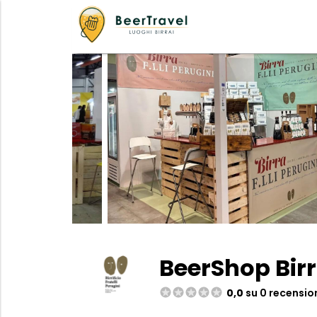
BeerShop Birrif
0,0
su 0 recensio