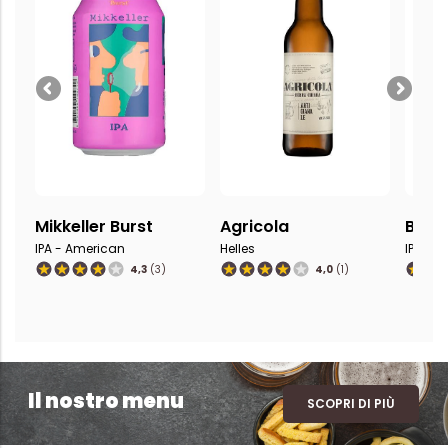
Agricola
Brewdog - Punk Ipa
Igea
Helles
IPA - American
Golden 
4,0
(1)
4,0
(1)
Il nostro menu
SCOPRI DI PIÙ