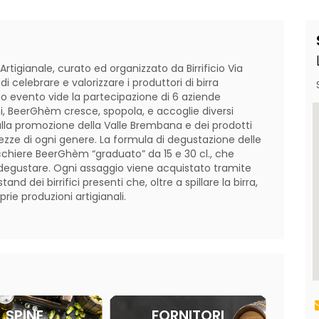
tigianale, curato ed organizzato da Birrificio Via 
i celebrare e valorizzare i produttori di birra 
mo evento vide la partecipazione di 6 aziende 
, BeerGhèm cresce, spopola, e accoglie diversi 
ulla promozione della Valle Brembana e dei prodotti 
tezze di ogni genere. La formula di degustazione delle 
icchiere BeerGhèm “graduato” da 15 e 30 cl., che 
a degustare. Ogni assaggio viene acquistato tramite 
nd dei birrifici presenti che, oltre a spillare la birra, 
rie produzioni artigianali.

SPINE
FORNITORI