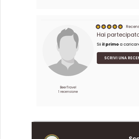
Recensi
Hai partecipato
Sii
il primo
a caricar
SCRIVI UNA RECE
BeerTravel
1 recensione
Sco