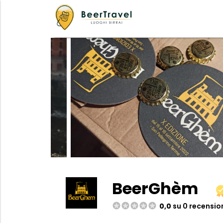
BeerGhèm
0,0
su 0 recensio