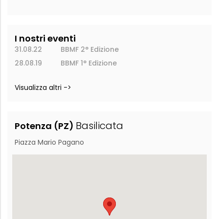
I nostri eventi
31.08.22
BBMF 2° Edizione
28.08.19
BBMF 1° Edizione
Visualizza altri ->
Basilicata
Potenza (PZ)
Piazza Mario Pagano