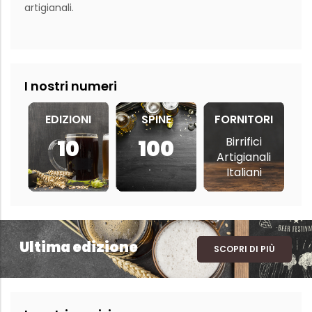
artigianali.

I nostri numeri
EDIZIONI
SPINE
FORNITORI
Birrifici
10
100
Artigianali
Italiani
Ultima edizione
SCOPRI DI PIÙ