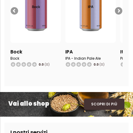
Bock
IPA
Italia
Bock
IPA - Indian Pale Ale
Pilsner 
0.0
(0)
0.0
(0)
Vai allo shop
SCOPRI DI PIÙ
I nostri servizi