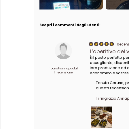
Scopri i commenti degli utenti:
Recensi
L’aperitivo del 
È il posto perfetto p
accogliente, disponib
loro produzione ed off
libonatiannapaola1
1 recensione
economico e vastissi
Tenuta.Caruso, pr
questa recension
Ti ringrazio Annap