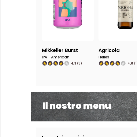
Mikkeller Burst
Agricola
IPA - American
Helles
4,3
(3)
4,0
(1
Il nostro menu