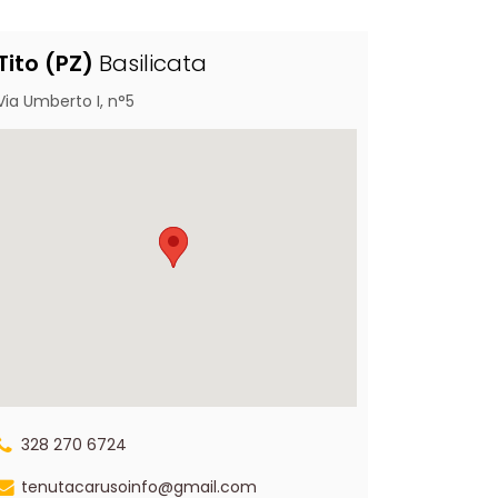
Tito (PZ)
Basilicata
Via Umberto I, n°5
328 270 6724
tenutacarusoinfo@gmail.com