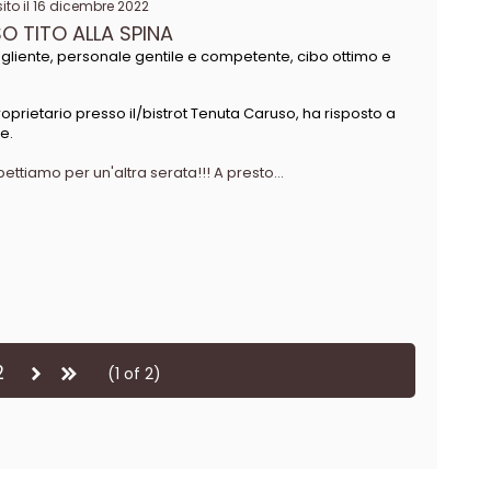
to il 16 dicembre 2022
O TITO ALLA SPINA
gliente, personale gentile e competente, cibo ottimo e
oprietario presso il/bistrot Tenuta Caruso, ha risposto a
e.
pettiamo per un'altra serata!!! A presto...
2
(1 of 2)