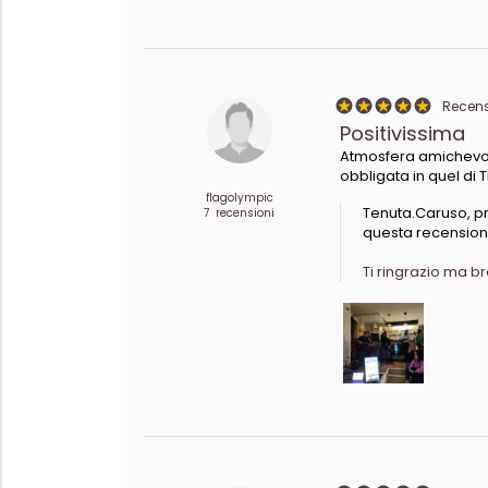
Recensi
Positivissima
Atmosfera amichevole
obbligata in quel di T
flagolympic
Tenuta.Caruso, pr
7 recensioni
questa recension
Ti ringrazio ma br