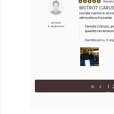
Recensi
BISTROT CARUS
Locale carino e acco
atmosfera frizzante.
amicoz
Tenuta.Caruso, pr
4 recensioni
questa recension
Gentilissimo, ti as
1