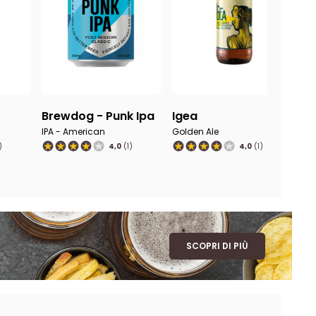
Brewdog - Punk Ipa
Igea
J
IPA - American
Golden Ale
IP
)
4,0
(1)
4,0
(1)
SCOPRI DI PIÙ