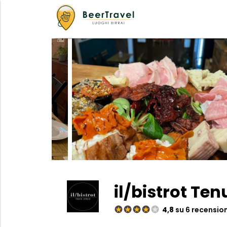
il/bistrot Te
4,8
su 6 recension