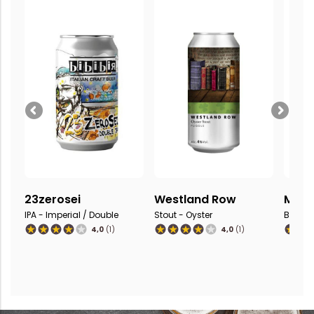
23zerosei
Westland Row
Mada
IPA - Imperial / Double
Stout - Oyster
Blanch
4,0
(1)
4,0
(1)