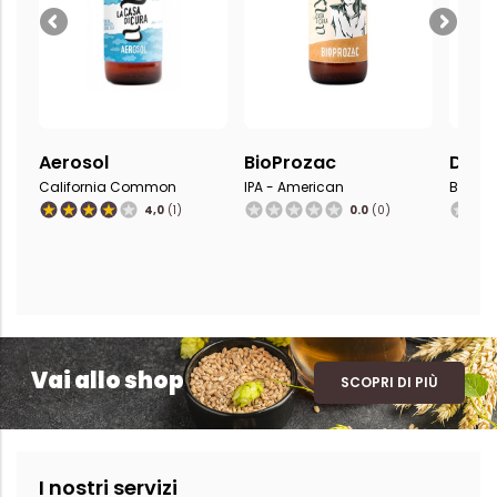
BioProzac
Doppia Flebo
Doppi
IPA - American
Brown Ale
Stout - 
0.0
(0)
0.0
(0)
Vai allo shop
SCOPRI DI PIÙ
I nostri servizi